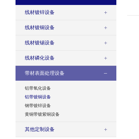
线材镀锌设备
线材镀铜设备
线材镀锡设备
线材磷化设备
带材表面处理设备
铝带氧化设备
铝带镀铜设备
钢带镀锌设备
黄铜带镀紫铜设备
其他定制设备