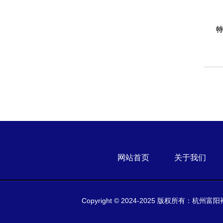
特
网站首页
关于我们
Copyright © 2024-2025 版权所有：